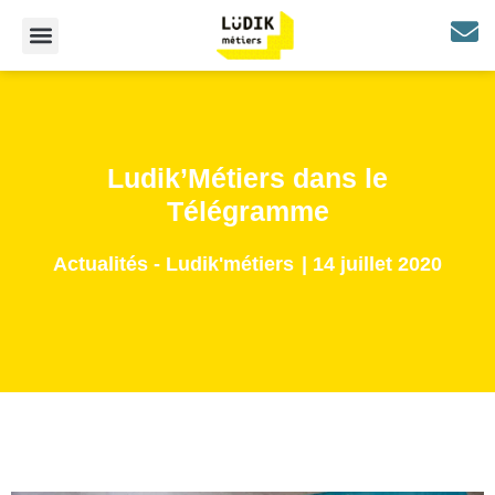
Ludik’Métiers dans le
Télégramme
Actualités - Ludik'métiers
|
14 juillet 2020