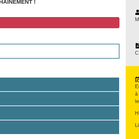
HAINEMENT !
M
C
E
à
l
H
L