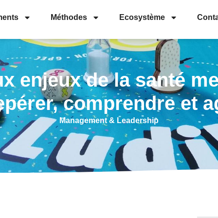
ents
Méthodes
Ecosystème
Conta
 enjeux de la santé men
pérer, comprendre et a
Management & Leadership