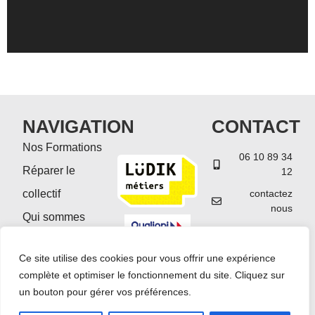
NAVIGATION
CONTACT
Nos Formations
06 10 89 34
Réparer le
12
collectif
contactez
nous
Qui sommes
Prenez
nous ?
rendez-vous
Ce site utilise des cookies pour vous offrir une expérience
Contactez-nous
VOIR LE
CERTIFICAT
complète et optimiser le fonctionnement du site. Cliquez sur
un bouton pour gérer vos préférences.
Accèdez à
la
plateforme